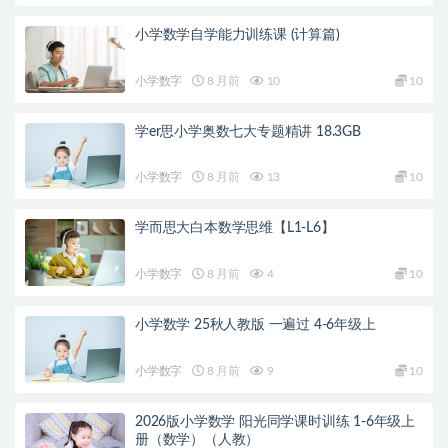
小学数学自学能力训练课 (计算篇)
小学数字
8 月前
10
10
学er思小学奥数七大专题精讲 18.3GB
小学数字
8 月前
13
10
学而思大白本数学思维【L1-L6】
小学数字
8 月前
4
10
小学数学 25秋人教版 一遍过 4-6年级上
小学数字
8 月前
9
10
2026版小学数学 阳光同学课时训练 1-6年级上
册（数学）（人教）