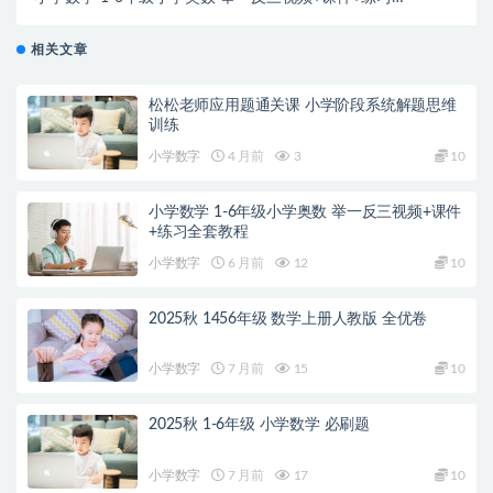
套教程
相关文章
松松老师应用题通关课 小学阶段系统解题思维
训练
小学数字
4 月前
3
10
小学数学 1-6年级小学奥数 举一反三视频+课件
+练习全套教程
小学数字
6 月前
12
10
2025秋 1456年级 数学上册人教版 全优卷
小学数字
7 月前
15
10
2025秋 1-6年级 小学数学 必刷题
小学数字
7 月前
17
10