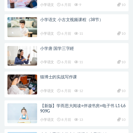
小学语文
6 月前
9
10
小学语文 小古文视频课程（38节）
小学语文
6 月前
11
10
小学唐 国学三字經
小学语文
6 月前
11
10
猫博士的实战写作课
小学语文
6 月前
12
10
【新版】学而思大阅读+伴读书房+电子书 L1-L6
909G
小学语文
8 月前
13
10