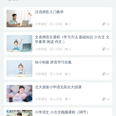
汉语拼音入门教学
小学语文
2 月前
2
10
文老师语文课程（学习方法 基础知识 小古文 文
学素养 阅读 作文 ）
小学语文
2 月前
3
10
幼小衔接 拼音学习合集
小学语文
2 月前
2
10
北大派派小学语文高分大招课
小学语文
6 月前
9
10
小学语文 小古文视频课程（38节）