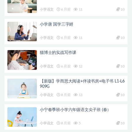
小学语文
6 月前
11
10
小学唐 国学三字經
小学语文
6 月前
11
10
猫博士的实战写作课
小学语文
6 月前
12
10
【新版】学而思大阅读+伴读书房+电子书 L1-L6
909G
小学语文
8 月前
13
10
小宁春季班小学六年级语文尖子班 (春）
小学语文
8 月前
5
10