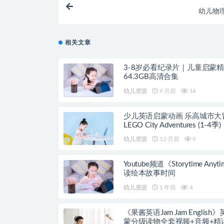
幼儿物
相关文章
3-8岁必看纪录片｜儿童启蒙
64.3GB高清合集
幼儿资源
9 月前
14
少儿英语启蒙动画 乐高城市大
LEGO City Adventures (1-4季)
幼儿资源
12 月前
9
Youtube频道《Storytime Anyt
读绘本故事时间
幼儿资源
1 年前
4
《果酱英语Jam Jam English
蒙分级读物全套视频+音频+精