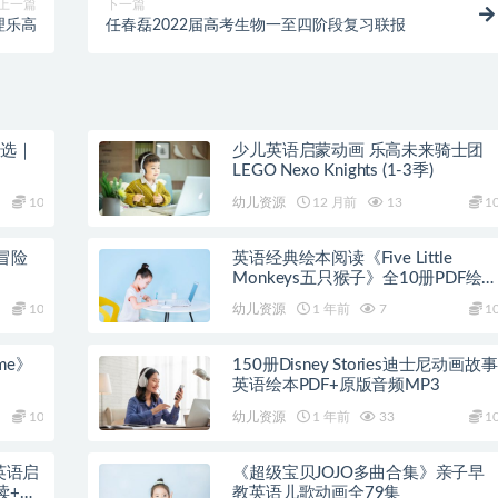
上一篇
下一篇
理乐高
任春磊2022届高考生物一至四阶段复习联报
精选｜
少儿英语启蒙动画 乐高未来骑士团
LEGO Nexo Knights (1-3季)
10
幼儿资源
12 月前
13
1
冒险
英语经典绘本阅读《Five Little
Monkeys五只猴子》全10册PDF绘
+音频
10
幼儿资源
1 年前
7
1
ime》
150册Disney Stories迪士尼动画故事
英语绘本PDF+原版音频MP3
10
幼儿资源
1 年前
33
1
》英语启
《超级宝贝JOJO多曲合集》亲子早
读+教
教英语儿歌动画全79集