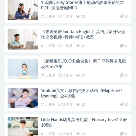
150册Disney Stories迪士尼动画故事英语绘本
PDF+原版音频MP3
幼儿资源
1 年前
33
10
《果酱英语Jam Jam English》英语启蒙分级读
物全套视频+音频+精读+教案
幼儿资源
1 年前
32
10
《超级宝贝JOJO多曲合集》亲子早教英语儿歌
动画全79集
幼儿资源
2 年前
12
10
Youtube英文儿歌自然拼读动画《Maple Leaf
Learning》全410集
幼儿资源
2 年前
12
10
Little Hands幼儿英语启蒙，Nursery Level1-3全
108集
幼儿资源
2 年前
16
10