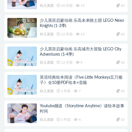
幼儿资源
10 月前
15
10
少儿英语启蒙动画 乐高未来骑士团 LEGO Nexo
Knights (1-3季)
幼儿资源
12 月前
13
10
少儿英语启蒙动画 乐高城市大冒险 LEGO City
Adventures (1-4季)
幼儿资源
12 月前
9
10
英语经典绘本阅读《Five Little Monkeys五只猴
子》全10册PDF绘本+音频
幼儿资源
1 年前
7
10
Youtube频道《Storytime Anytime》读绘本故事
时间
幼儿资源
1 年前
4
10