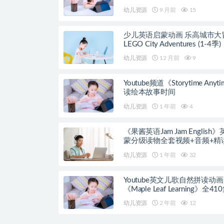
幼儿资源
9 月前
15
少儿英语启蒙动画 乐高城市大
LEGO City Adventures (1-4季)
幼儿资源
12 月前
9
Youtube频道《Storytime Anyt
读绘本故事时间
幼儿资源
1 年前
4
《果酱英语Jam Jam English
蒙分级读物全套视频+音频+精
案
幼儿资源
1 年前
32
Youtube英文儿歌自然拼读动画
《Maple Leaf Learning》全41
幼儿资源
2 年前
12