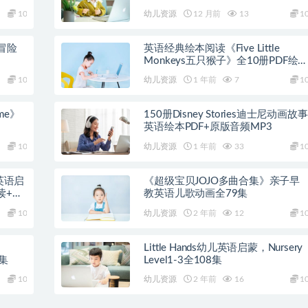
10
幼儿资源
12 月前
13
1
冒险
英语经典绘本阅读《Five Little
Monkeys五只猴子》全10册PDF绘
+音频
10
幼儿资源
1 年前
7
1
ime》
150册Disney Stories迪士尼动画故事
英语绘本PDF+原版音频MP3
10
幼儿资源
1 年前
33
1
》英语启
《超级宝贝JOJO多曲合集》亲子早
读+教
教英语儿歌动画全79集
10
幼儿资源
2 年前
12
1
Little Hands幼儿英语启蒙，Nursery
0集
Level1-3全108集
10
幼儿资源
2 年前
16
1