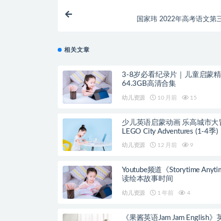
国家玮 2022年高考语文第
相关文章
3-8岁必看纪录片｜儿童启蒙
64.3GB高清合集
幼儿资源
10 月前
15
少儿英语启蒙动画 乐高城市大
LEGO City Adventures (1-4季)
幼儿资源
12 月前
9
Youtube频道《Storytime Anyt
读绘本故事时间
幼儿资源
1 年前
4
《果酱英语Jam Jam English