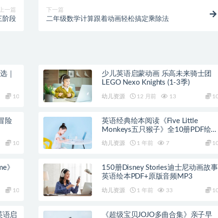
上一篇
下一篇
三阶段
二年级数学计算跟着动画轻松搞定乘除法
精选｜
少儿英语启蒙动画 乐高未来骑士团
LEGO Nexo Knights (1-3季)
10
幼儿资源
12 月前
13
1
冒险
英语经典绘本阅读《Five Little
Monkeys五只猴子》全10册PDF绘
+音频
10
幼儿资源
1 年前
7
1
ime》
150册Disney Stories迪士尼动画故事
英语绘本PDF+原版音频MP3
10
幼儿资源
1 年前
33
1
》英语启
《超级宝贝JOJO多曲合集》亲子早