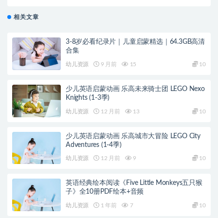
相关文章
3-8岁必看纪录片｜儿童启蒙精选｜64.3GB高清
合集
幼儿资源
9 月前
15
10
少儿英语启蒙动画 乐高未来骑士团 LEGO Nexo
Knights (1-3季)
幼儿资源
12 月前
13
10
少儿英语启蒙动画 乐高城市大冒险 LEGO City
Adventures (1-4季)
幼儿资源
12 月前
9
10
英语经典绘本阅读《Five Little Monkeys五只猴
子》全10册PDF绘本+音频
幼儿资源
1 年前
7
10