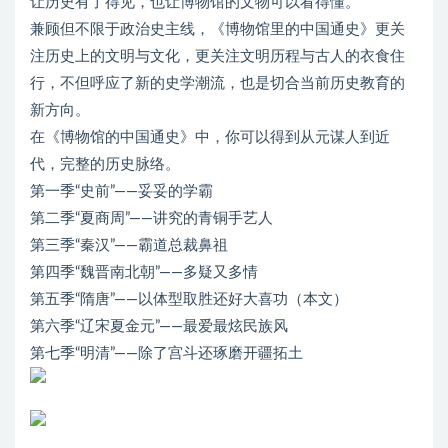
让历史有了得见，也让博物馆的文物可以看得懂。
兼顾但不限于政治史主线，《博物馆里的中国通史》更关
注历史上的文明与文化，更关注文明历程与古人的衣食住
行，不但呼应了新的史学潮流，也是切合当前历史教育的
新方向。
在《博物馆的中国通史》中，你可以得到从元谋人到近
代，完整的历史脉络。
第一季“史前”——妥妥的学霸
第二季“夏商周”——讲究的青铜手艺人
第三季“秦汉”——霸道总裁鼻祖
第四季“魏晋南北朝”——多疑又多情
第五季“隋唐”——以体型取胜还好大喜功（本文）
第六季“辽宋夏金元”——最爱最炫民族风
第七季“明清”——除了宫斗还琢磨开疆拓土