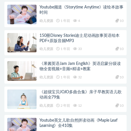
Youtube频道《Storytime Anytime》读绘本故事
时间
幼儿资源
1 年前
4
10
150册Disney Stories迪士尼动画故事英语绘本
PDF+原版音频MP3
幼儿资源
1 年前
33
10
《果酱英语Jam Jam English》英语启蒙分级读
物全套视频+音频+精读+教案
幼儿资源
1 年前
32
10
《超级宝贝JOJO多曲合集》亲子早教英语儿歌
动画全79集
幼儿资源
2 年前
12
10
Youtube英文儿歌自然拼读动画《Maple Leaf
Learning》全410集