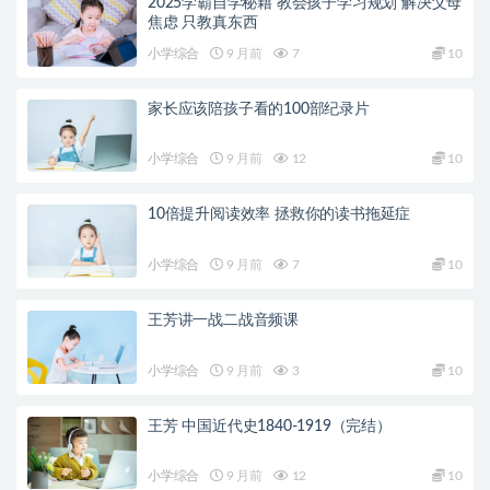
2025学霸自学秘籍 教会孩子学习规划 解决父母
焦虑 只教真东西
小学综合
9 月前
7
10
家长应该陪孩子看的100部纪录片
小学综合
9 月前
12
10
10倍提升阅读效率 拯救你的读书拖延症
小学综合
9 月前
7
10
王芳讲一战二战音频课
小学综合
9 月前
3
10
王芳 中国近代史1840-1919（完结）
小学综合
9 月前
12
10