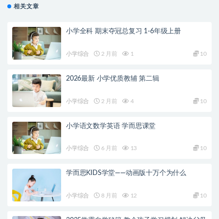
相关文章
小学全科 期末夺冠总复习 1-6年级上册
小学综合
2 月前
1
10
2026最新 小学优质教辅 第二辑
小学综合
2 月前
4
10
小学语文数学英语 学而思课堂
小学综合
6 月前
13
10
学而思KIDS学堂——动画版十万个为什么
小学综合
8 月前
12
10