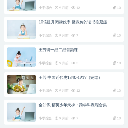
小学综合
9 月前
12
10
10倍提升阅读效率 拯救你的读书拖延症
小学综合
9 月前
7
10
王芳讲一战二战音频课
小学综合
9 月前
3
10
王芳 中国近代史1840-1919（完结）
小学综合
9 月前
12
10
全知识 精英少年天梯：跨学科课程合集
小学综合
9 月前
7
10