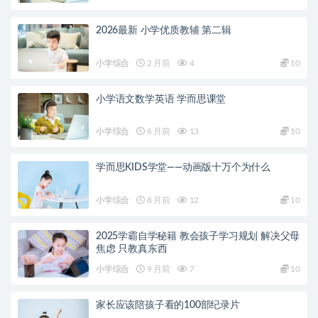
2026最新 小学优质教辅 第二辑
小学综合
2 月前
4
10
小学语文数学英语 学而思课堂
小学综合
6 月前
13
10
学而思KIDS学堂——动画版十万个为什么
小学综合
8 月前
12
10
2025学霸自学秘籍 教会孩子学习规划 解决父母
焦虑 只教真东西
小学综合
9 月前
7
10
家长应该陪孩子看的100部纪录片