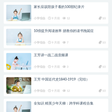
家长应该陪孩子看的100部纪录片
小学综合
9 月前
12
10
10倍提升阅读效率 拯救你的读书拖延症
小学综合
9 月前
7
10
王芳讲一战二战音频课
小学综合
9 月前
3
10
王芳 中国近代史1840-1919（完结）
小学综合
9 月前
12
10
全知识 精英少年天梯：跨学科课程合集