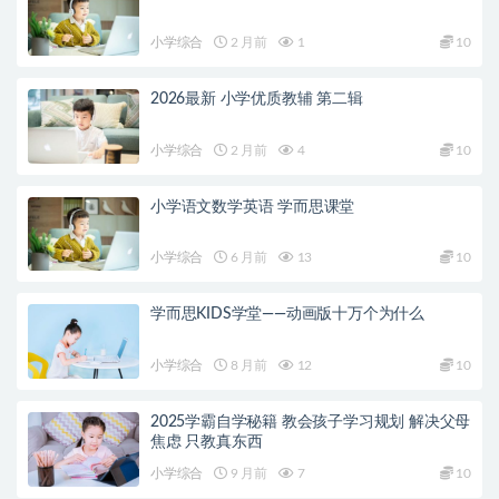
小学综合
2 月前
1
10
2026最新 小学优质教辅 第二辑
小学综合
2 月前
4
10
小学语文数学英语 学而思课堂
小学综合
6 月前
13
10
学而思KIDS学堂——动画版十万个为什么
小学综合
8 月前
12
10
2025学霸自学秘籍 教会孩子学习规划 解决父母
焦虑 只教真东西
小学综合
9 月前
7
10