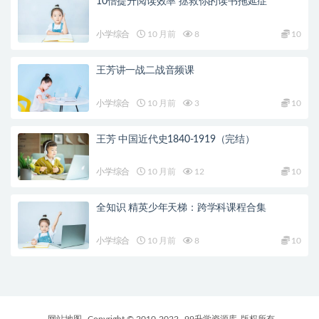
10倍提升阅读效率 拯救你的读书拖延症
小学综合
10 月前
8
10
王芳讲一战二战音频课
小学综合
10 月前
3
10
王芳 中国近代史1840-1919（完结）
小学综合
10 月前
12
10
全知识 精英少年天梯：跨学科课程合集
小学综合
10 月前
8
10
网站地图
Copyright © 2010-2022
99升学资源库
版权所有