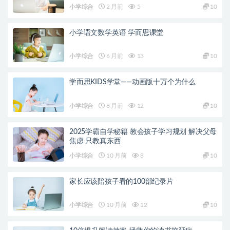
小学综合
2 月前
5
10
小学语文数学英语 学而思课堂
小学综合
6 月前
13
10
学而思KIDS学堂——动画版十万个为什么
小学综合
8 月前
12
10
2025学霸自学秘籍 教会孩子学习规划 解决父母
焦虑 只教真东西
小学综合
10 月前
8
10
家长应该陪孩子看的100部纪录片
小学综合
10 月前
12
10