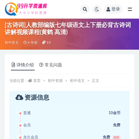
登录
全部
[古诗词]人教部编版七年级语文上下册必背古诗词
讲解视频课程(黄鹤 高清)
初中语文
4 年前
10
详情介绍
常见问题
当前位置：
首页
初中资源
初中语文
正文
资源信息
普通
10金币
会员
免费
永久会员
免费
推荐