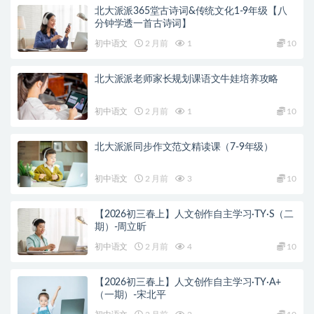
北大派派365堂古诗词&传统文化1-9年级【八
分钟学透一首古诗词】
初中语文
2 月前
1
10
北大派派老师家长规划课语文牛娃培养攻略
初中语文
2 月前
1
10
北大派派同步作文范文精读课（7-9年级）
初中语文
2 月前
3
10
【2026初三春上】人文创作自主学习·TY·S（二
期）-周立昕
初中语文
2 月前
4
10
【2026初三春上】人文创作自主学习·TY·A+
（一期）-宋北平