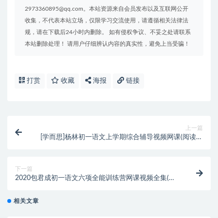
2973360895@qq.com。本站资源来自会员发布以及互联网公开
收集，不代表本站立场，仅限学习交流使用，请遵循相关法律法
规，请在下载后24小时内删除。 如有侵权争议、不妥之处请联系
本站删除处理！ 请用户仔细辨认内容的真实性，避免上当受骗！
打赏
收藏
海报
链接
上一篇
[学而思]杨林初一语文上学期综合辅导视频网课(阅读写
作目标班 含讲义)
下一篇
2020包君成初一语文六项全能训练营网课视频全集(暑
秋寒春 含课件)
相关文章