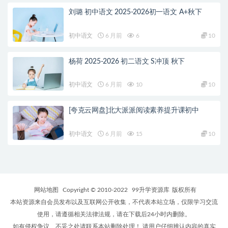
刘璐 初中语文 2025-2026初一语文 A+秋下
初中语文
6 月前
6
10
杨荷 2025-2026 初二语文 S冲顶 秋下
初中语文
6 月前
10
10
[夸克云网盘]北大派派阅读素养提升课初中
初中语文
6 月前
15
10
网站地图
Copyright © 2010-2022
99升学资源库
版权所有
本站资源来自会员发布以及互联网公开收集，不代表本站立场，仅限学习交流
使用，请遵循相关法律法规，请在下载后24小时内删除。
如有侵权争议、不妥之处请联系本站删除处理！ 请用户仔细辨认内容的真实