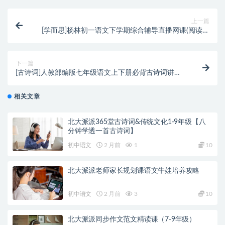
上一篇
[学而思]杨林初一语文下学期综合辅导直播网课(阅读写
作目标班 含讲义)
下一篇
[古诗词]人教部编版七年级语文上下册必背古诗词讲解
视频课程(黄鹤 高清)
相关文章
北大派派365堂古诗词&传统文化1-9年级【八
分钟学透一首古诗词】
初中语文
2 月前
1
10
北大派派老师家长规划课语文牛娃培养攻略
初中语文
2 月前
3
10
北大派派同步作文范文精读课（7-9年级）