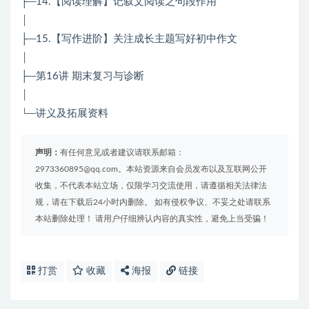
├─14.【阅读理解】记叙文阅读之句段作用
│
├─15.【写作进阶】关注成长主题写好初中作文
│
├─第16讲 期末复习与诊断
│
└─讲义及拓展资料
声明：
有任何意见或者建议请联系邮箱：
2973360895@qq.com。本站资源来自会员发布以及互联网公开
收集，不代表本站立场，仅限学习交流使用，请遵循相关法律法
规，请在下载后24小时内删除。 如有侵权争议、不妥之处请联系
本站删除处理！ 请用户仔细辨认内容的真实性，避免上当受骗！
打赏
收藏
海报
链接