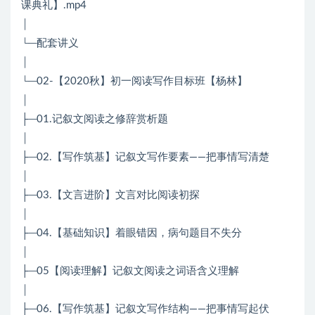
课典礼】.mp4
│
└─配套讲义
│
└─02-【2020秋】初一阅读写作目标班【杨林】
│
├─01.记叙文阅读之修辞赏析题
│
├─02.【写作筑基】记叙文写作要素——把事情写清楚
│
├─03.【文言进阶】文言对比阅读初探
│
├─04.【基础知识】着眼错因，病句题目不失分
│
├─05【阅读理解】记叙文阅读之词语含义理解
│
├─06.【写作筑基】记叙文写作结构——把事情写起伏