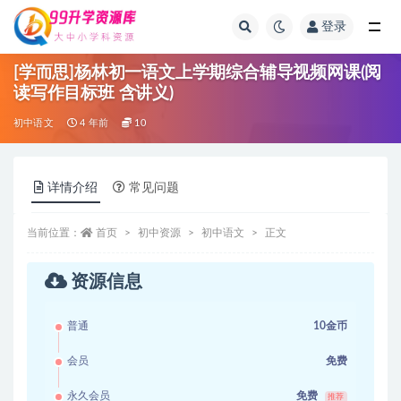
登录
全部
[学而思]杨林初一语文上学期综合辅导视频网课(阅
读写作目标班 含讲义)
初中语文
4 年前
10
详情介绍
常见问题
当前位置：
首页
初中资源
初中语文
正文
资源信息
普通
10金币
会员
免费
永久会员
免费
推荐