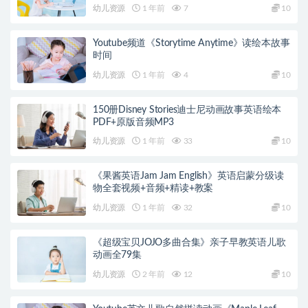
幼儿资源
1 年前
7
10
Youtube频道《Storytime Anytime》读绘本故事
时间
幼儿资源
1 年前
4
10
150册Disney Stories迪士尼动画故事英语绘本
PDF+原版音频MP3
幼儿资源
1 年前
33
10
《果酱英语Jam Jam English》英语启蒙分级读
物全套视频+音频+精读+教案
幼儿资源
1 年前
32
10
《超级宝贝JOJO多曲合集》亲子早教英语儿歌
动画全79集
幼儿资源
2 年前
12
10