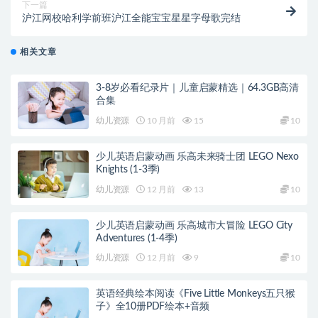
下一篇
沪江网校哈利学前班沪江全能宝宝星星字母歌完结
相关文章
3-8岁必看纪录片｜儿童启蒙精选｜64.3GB高清
合集
幼儿资源
10 月前
15
10
少儿英语启蒙动画 乐高未来骑士团 LEGO Nexo
Knights (1-3季)
幼儿资源
12 月前
13
10
少儿英语启蒙动画 乐高城市大冒险 LEGO City
Adventures (1-4季)
幼儿资源
12 月前
9
10
英语经典绘本阅读《Five Little Monkeys五只猴
子》全10册PDF绘本+音频