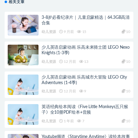
相关文章
3-8岁必看纪录片｜儿童启蒙精选｜64.3GB高清
合集
幼儿资源
9 月前
15
10
少儿英语启蒙动画 乐高未来骑士团 LEGO Nexo
Knights (1-3季)
幼儿资源
12 月前
13
10
少儿英语启蒙动画 乐高城市大冒险 LEGO City
Adventures (1-4季)
幼儿资源
12 月前
9
10
英语经典绘本阅读《Five Little Monkeys五只猴
子》全10册PDF绘本+音频
幼儿资源
1 年前
7
10
Youtube频道《Storytime Anytime》读绘本故事