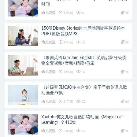
时间
幼儿资源
1 年前
4
10
150册Disney Stories迪士尼动画故事英语绘本
PDF+原版音频MP3
幼儿资源
1 年前
33
10
《果酱英语Jam Jam English》英语启蒙分级读
物全套视频+音频+精读+教案
幼儿资源
1 年前
32
10
《超级宝贝JOJO多曲合集》亲子早教英语儿歌
动画全79集
幼儿资源
2 年前
12
10
Youtube英文儿歌自然拼读动画《Maple Leaf
Learning》全410集
幼儿资源
2 年前
12
10