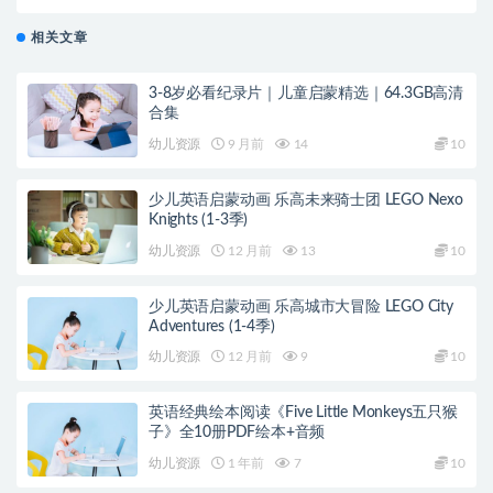
相关文章
3-8岁必看纪录片｜儿童启蒙精选｜64.3GB高清
合集
幼儿资源
9 月前
14
10
少儿英语启蒙动画 乐高未来骑士团 LEGO Nexo
Knights (1-3季)
幼儿资源
12 月前
13
10
少儿英语启蒙动画 乐高城市大冒险 LEGO City
Adventures (1-4季)
幼儿资源
12 月前
9
10
英语经典绘本阅读《Five Little Monkeys五只猴
子》全10册PDF绘本+音频
幼儿资源
1 年前
7
10