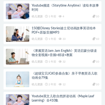
Youtube频道《Storytime Anytime》读绘本故事
时间
幼儿资源
1 年前
4
10
150册Disney Stories迪士尼动画故事英语绘本
PDF+原版音频MP3
幼儿资源
1 年前
33
10
《果酱英语Jam Jam English》英语启蒙分级读
物全套视频+音频+精读+教案
幼儿资源
1 年前
32
10
《超级宝贝JOJO多曲合集》亲子早教英语儿歌
动画全79集
幼儿资源
2 年前
12
10
Youtube英文儿歌自然拼读动画《Maple Leaf
Learning》全410集