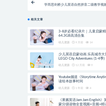
学而思剑桥少儿英语自然拼音二级教学视
相关文章
3-8岁必看纪录片｜儿童启蒙
64.3GB高清合集
幼儿资源
9 月前
14
少儿英语启蒙动画 乐高城市大
LEGO City Adventures (1-4季)
幼儿资源
12 月前
9
Youtube频道《Storytime Anyt
读绘本故事时间
幼儿资源
1 年前
4
《果酱英语Jam Jam English
蒙分级读物全套视频+音频+精