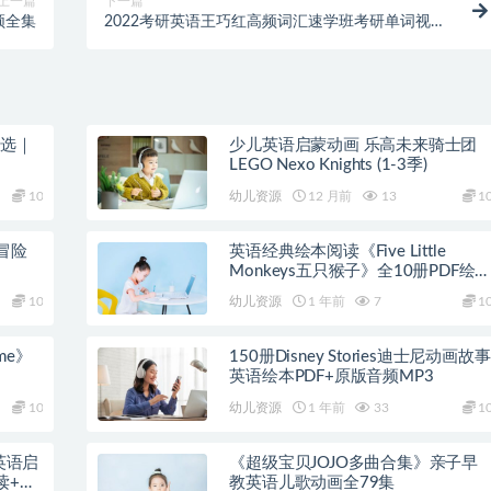
上一篇
下一篇
频全集
2022考研英语王巧红高频词汇速学班考研单词视频
课程
精选｜
少儿英语启蒙动画 乐高未来骑士团
LEGO Nexo Knights (1-3季)
10
幼儿资源
12 月前
13
1
冒险
英语经典绘本阅读《Five Little
Monkeys五只猴子》全10册PDF绘
+音频
10
幼儿资源
1 年前
7
1
ime》
150册Disney Stories迪士尼动画故事
英语绘本PDF+原版音频MP3
10
幼儿资源
1 年前
33
1
》英语启
《超级宝贝JOJO多曲合集》亲子早
读+教
教英语儿歌动画全79集