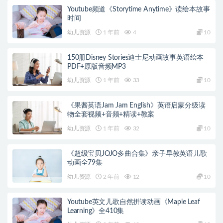
Youtube频道《Storytime Anytime》读绘本故事
时间
幼儿资源
1 年前
4
10
150册Disney Stories迪士尼动画故事英语绘本
PDF+原版音频MP3
幼儿资源
1 年前
33
10
《果酱英语Jam Jam English》英语启蒙分级读
物全套视频+音频+精读+教案
幼儿资源
1 年前
32
10
《超级宝贝JOJO多曲合集》亲子早教英语儿歌
动画全79集
幼儿资源
2 年前
12
10
Youtube英文儿歌自然拼读动画《Maple Leaf
Learning》全410集