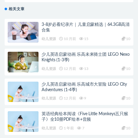
相关文章
3-8岁必看纪录片｜儿童启蒙精选｜64.3GB高清
合集
幼儿资源
10 月前
15
10
少儿英语启蒙动画 乐高未来骑士团 LEGO Nexo
Knights (1-3季)
幼儿资源
12 月前
13
10
少儿英语启蒙动画 乐高城市大冒险 LEGO City
Adventures (1-4季)
幼儿资源
12 月前
9
10
英语经典绘本阅读《Five Little Monkeys五只猴
子》全10册PDF绘本+音频
幼儿资源
1 年前
7
10