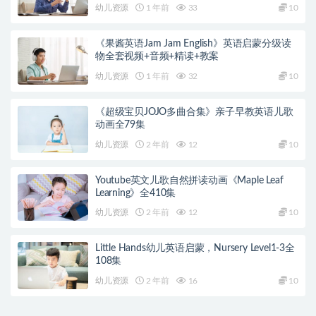
幼儿资源
1 年前
33
10
《果酱英语Jam Jam English》英语启蒙分级读
物全套视频+音频+精读+教案
幼儿资源
1 年前
32
10
《超级宝贝JOJO多曲合集》亲子早教英语儿歌
动画全79集
幼儿资源
2 年前
12
10
Youtube英文儿歌自然拼读动画《Maple Leaf
Learning》全410集
幼儿资源
2 年前
12
10
Little Hands幼儿英语启蒙，Nursery Level1-3全
108集
幼儿资源
2 年前
16
10