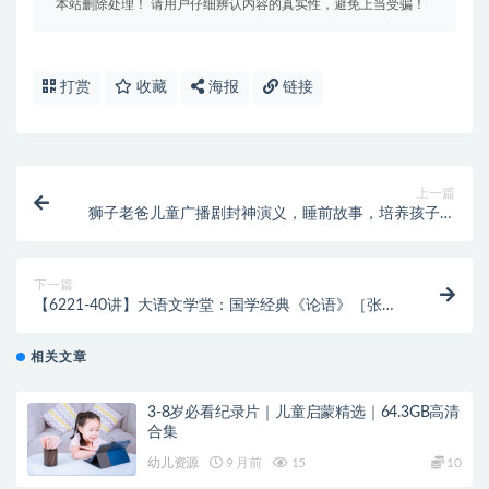
本站删除处理！ 请用户仔细辨认内容的真实性，避免上当受骗！
打赏
收藏
海报
链接
上一篇
狮子老爸儿童广播剧封神演义，睡前故事，培养孩子兴
趣
下一篇
【6221-40讲】大语文学堂：国学经典《论语》［张瑾
M-A40讲全］
相关文章
3-8岁必看纪录片｜儿童启蒙精选｜64.3GB高清
合集
幼儿资源
9 月前
15
10