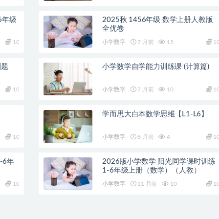
6年级
2025秋 1456年级 数学上册人教版
全优卷
10
小学数字
7 月前
15
1
刷题
小学数学自学能力训练课 (计算篇)
10
小学数字
7 月前
10
1
学而思大白本数学思维【L1-L6】
10
小学数字
8 月前
4
1
-6年
2026版小学数学 阳光同学课时训练
1-6年级上册（数学）（人教）
10
小学数字
11 月前
10
1