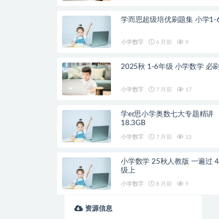
学而思超级培优刷题集 小学1-
小学数字
6 月前
9
2025秋 1-6年级 小学数学 必
小学数字
7 月前
17
学er思小学奥数七大专题精讲
18.3GB
小学数字
7 月前
13
小学数学 25秋人教版 一遍过 4
级上
小学数字
8 月前
9
资源信息