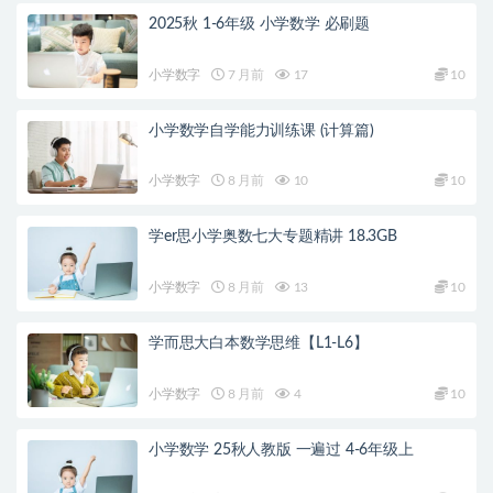
2025秋 1-6年级 小学数学 必刷题
小学数字
7 月前
17
10
小学数学自学能力训练课 (计算篇)
小学数字
8 月前
10
10
学er思小学奥数七大专题精讲 18.3GB
小学数字
8 月前
13
10
学而思大白本数学思维【L1-L6】
小学数字
8 月前
4
10
小学数学 25秋人教版 一遍过 4-6年级上