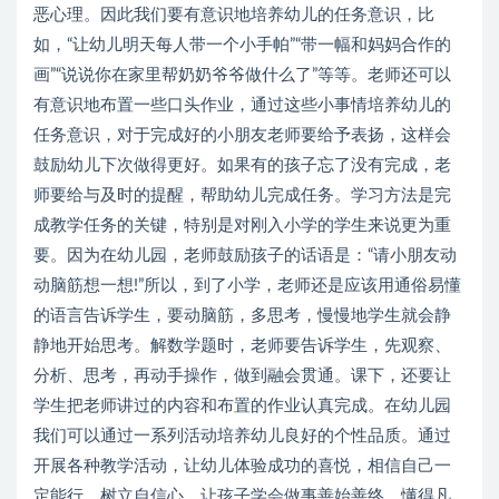
恶心理。因此我们要有意识地培养幼儿的任务意识，比
如，“让幼儿明天每人带一个小手帕”“带一幅和妈妈合作的
画”“说说你在家里帮奶奶爷爷做什么了”等等。老师还可以
有意识地布置一些口头作业，通过这些小事情培养幼儿的
任务意识，对于完成好的小朋友老师要给予表扬，这样会
鼓励幼儿下次做得更好。如果有的孩子忘了没有完成，老
师要给与及时的提醒，帮助幼儿完成任务。学习方法是完
成教学任务的关键，特别是对刚入小学的学生来说更为重
要。因为在幼儿园，老师鼓励孩子的话语是：“请小朋友动
动脑筋想一想!”所以，到了小学，老师还是应该用通俗易懂
的语言告诉学生，要动脑筋，多思考，慢慢地学生就会静
静地开始思考。解数学题时，老师要告诉学生，先观察、
分析、思考，再动手操作，做到融会贯通。课下，还要让
学生把老师讲过的内容和布置的作业认真完成。在幼儿园
我们可以通过一系列活动培养幼儿良好的个性品质。通过
开展各种教学活动，让幼儿体验成功的喜悦，相信自己一
定能行，树立自信心。让孩子学会做事善始善终，懂得凡