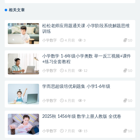
相关文章
松松老师应用题通关课 小学阶段系统解题思维
训练
小学数字
4 月前
3
10
小学数学 1-6年级小学奥数 举一反三视频+课件
+练习全套教程
小学数字
6 月前
12
10
学而思超级培优刷题集 小学1-6年级
小学数字
6 月前
9
10
2025秋 1456年级 数学上册人教版 全优卷
小学数字
7 月前
15
10