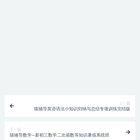
免费下载或者VIP会员资源能否直接商用？
提示下载完但解压或打开不了？
找不到素材资源介绍文章里的示例图片？
付款后无法显示下载地址或者无法查看内容？
购买该资源后，可以退款吗？
上一篇
猿辅导英语语法小知识归纳与总结专项训练完结版
下一篇
猿辅导数学—新初三数学二次函数等知识暑假系统班