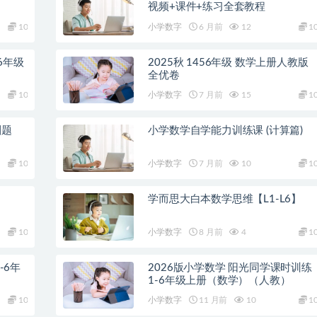
视频+课件+练习全套教程
10
小学数字
6 月前
12
1
6年级
2025秋 1456年级 数学上册人教版
全优卷
10
小学数字
7 月前
15
1
刷题
小学数学自学能力训练课 (计算篇)
10
小学数字
7 月前
10
1
学而思大白本数学思维【L1-L6】
10
小学数字
8 月前
4
1
-6年
2026版小学数学 阳光同学课时训练
1-6年级上册（数学）（人教）
10
小学数字
11 月前
10
1