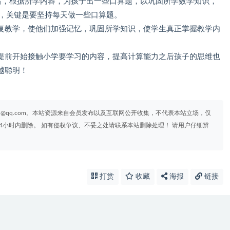
后，根据所学内容，为孩子出一些口算题，以巩固所学数学知识，
题，关键是要坚持每天做一些口算题。
复教学，使他们加强记忆，巩固所学知识，使学生真正掌握教学内
提前开始接触小学要学习的内容，提高计算能力之后孩子的思维也
越聪明！
95@qq.com。本站资源来自会员发布以及互联网公开收集，不代表本站立场，仅
4小时内删除。 如有侵权争议、不妥之处请联系本站删除处理！ 请用户仔细辨
打赏
收藏
海报
链接