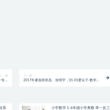
上一篇
下一篇
一专属
2017年暑假班班昌、张明宇，01-01爱尖子-数学初
名师课
一专属课
段系
小学数学 1-6年级小学奥数 举一反三