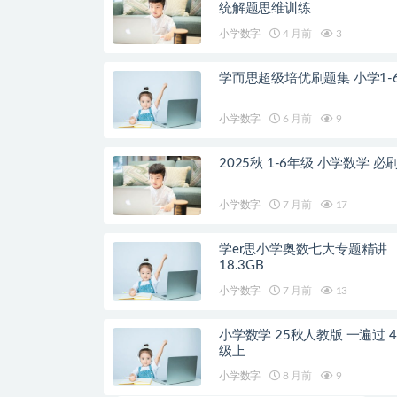
统解题思维训练
小学数字
4 月前
3
学而思超级培优刷题集 小学1-
小学数字
6 月前
9
2025秋 1-6年级 小学数学 必
小学数字
7 月前
17
学er思小学奥数七大专题精讲
18.3GB
小学数字
7 月前
13
小学数学 25秋人教版 一遍过 4
级上
小学数字
8 月前
9