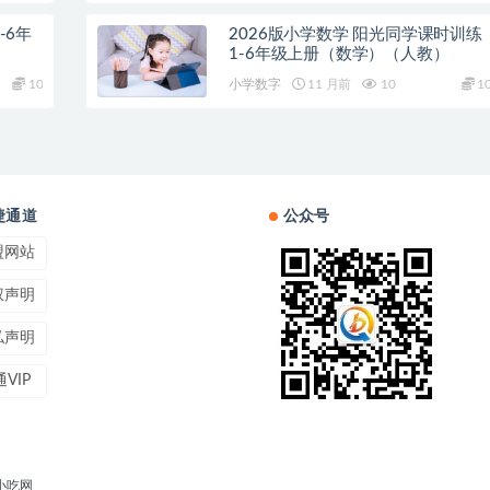
-6年
2026版小学数学 阳光同学课时训练
1-6年级上册（数学）（人教）
10
小学数字
11 月前
10
1
捷通道
公众号
盟网站
权声明
私声明
VIP
小吃网