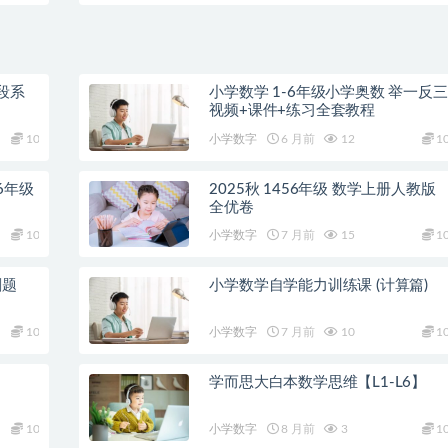
段系
小学数学 1-6年级小学奥数 举一反三
视频+课件+练习全套教程
10
小学数字
6 月前
12
1
6年级
2025秋 1456年级 数学上册人教版
全优卷
10
小学数字
7 月前
15
1
刷题
小学数学自学能力训练课 (计算篇)
10
小学数字
7 月前
10
1
学而思大白本数学思维【L1-L6】
10
小学数字
8 月前
3
1