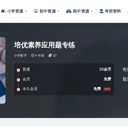
小学资源
初中资源
高中资源
考研资料
培优素养应用题专练
小学数字
4 年前
10
有
普通
10金币
最
会员
免费
永久会员
免费
推荐