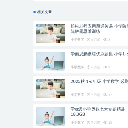
相关文章
松松老师应用题通关课 小学阶
统解题思维训练
小学数字
4 月前
3
学而思超级培优刷题集 小学1-
小学数字
6 月前
9
2025秋 1-6年级 小学数学 必
小学数字
7 月前
17
学er思小学奥数七大专题精讲
18.3GB
小学数字
7 月前
13