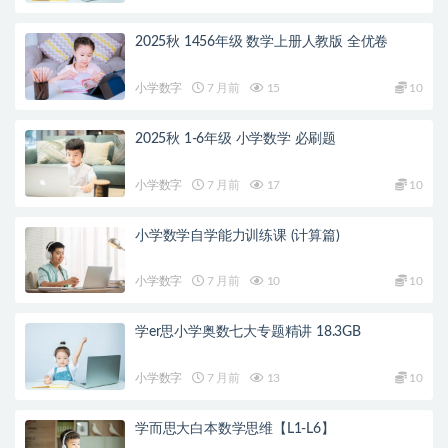
2025秋 1456年级 数学上册人教版 全优卷
小学数字
7 月前
15
10
2025秋 1-6年级 小学数学 必刷题
小学数字
7 月前
17
10
小学数学自学能力训练课 (计算篇)
小学数字
7 月前
10
10
学er思小学奥数七大专题精讲 18.3GB
小学数字
7 月前
13
10
学而思大白本数学思维【L1-L6】