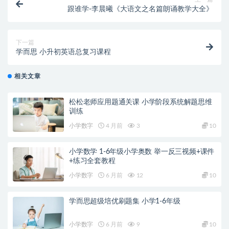
跟谁学-李晨曦《大语文之名篇朗诵教学大全》
下一篇
学而思 小升初英语总复习课程
相关文章
松松老师应用题通关课 小学阶段系统解题思维
训练
小学数字
4 月前
3
10
小学数学 1-6年级小学奥数 举一反三视频+课件
+练习全套教程
小学数字
6 月前
12
10
学而思超级培优刷题集 小学1-6年级
小学数字
6 月前
9
10