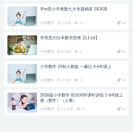
学er思小学奥数七大专题精讲 18.3GB
小学数字
7 月前
13
10
学而思大白本数学思维【L1-L6】
小学数字
8 月前
3
10
小学数学 25秋人教版 一遍过 4-6年级上
小学数字
8 月前
9
10
2026版小学数学 阳光同学课时训练 1-6年级上
册（数学）（人教）
小学数字
11 月前
10
10