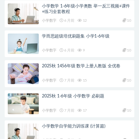
小学数学 1-6年级小学奥数 举一反三视频+课件
+练习全套教程
小学数字
6 月前
12
10
学而思超级培优刷题集 小学1-6年级
小学数字
6 月前
9
10
2025秋 1456年级 数学上册人教版 全优卷
小学数字
7 月前
15
10
2025秋 1-6年级 小学数学 必刷题
小学数字
7 月前
17
10
小学数学自学能力训练课 (计算篇)