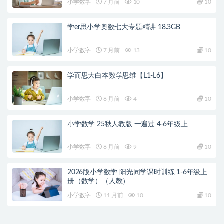
小学数字
7 月前
10
10
学er思小学奥数七大专题精讲 18.3GB
小学数字
7 月前
13
10
学而思大白本数学思维【L1-L6】
小学数字
8 月前
4
10
小学数学 25秋人教版 一遍过 4-6年级上
小学数字
8 月前
9
10
2026版小学数学 阳光同学课时训练 1-6年级上
册（数学）（人教）
小学数字
11 月前
10
10