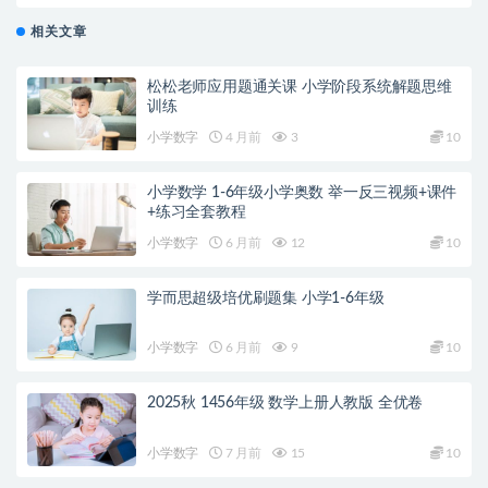
相关文章
松松老师应用题通关课 小学阶段系统解题思维
训练
小学数字
4 月前
3
10
小学数学 1-6年级小学奥数 举一反三视频+课件
+练习全套教程
小学数字
6 月前
12
10
学而思超级培优刷题集 小学1-6年级
小学数字
6 月前
9
10
2025秋 1456年级 数学上册人教版 全优卷
小学数字
7 月前
15
10