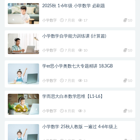
2025秋 1-6年级 小学数学 必刷题
小学数字
7 月前
17
10
小学数学自学能力训练课 (计算篇)
小学数字
7 月前
10
10
学er思小学奥数七大专题精讲 18.3GB
小学数字
7 月前
13
10
学而思大白本数学思维【L1-L6】
小学数字
8 月前
3
10
小学数学 25秋人教版 一遍过 4-6年级上