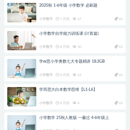
2025秋 1-6年级 小学数学 必刷题
小学数字
7 月前
17
10
小学数学自学能力训练课 (计算篇)
小学数字
8 月前
10
10
学er思小学奥数七大专题精讲 18.3GB
小学数字
8 月前
13
10
学而思大白本数学思维【L1-L6】
小学数字
8 月前
4
10
小学数学 25秋人教版 一遍过 4-6年级上