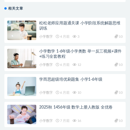
相关文章
松松老师应用题通关课 小学阶段系统解题思维
训练
小学数字
4 月前
3
10
小学数学 1-6年级小学奥数 举一反三视频+课件
+练习全套教程
小学数字
6 月前
12
10
学而思超级培优刷题集 小学1-6年级
小学数字
6 月前
10
10
2025秋 1456年级 数学上册人教版 全优卷
小学数字
7 月前
16
10