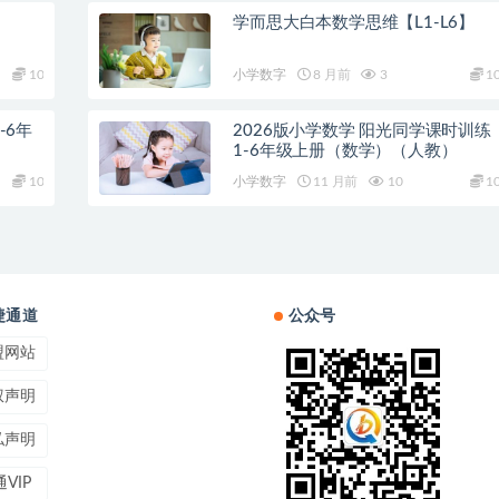
学而思大白本数学思维【L1-L6】
10
小学数字
8 月前
3
1
-6年
2026版小学数学 阳光同学课时训练
1-6年级上册（数学）（人教）
10
小学数字
11 月前
10
1
捷通道
公众号
盟网站
权声明
私声明
VIP