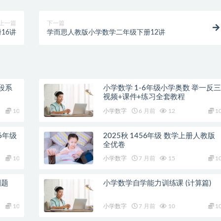
上一篇
下一篇
16讲
学而思人教版小学数学二年级下册12讲
段系
小学数学 1-6年级小学奥数 举一反三
视频+课件+练习全套教程
10
小学数字
6 月前
12
1
6年级
2025秋 1456年级 数学上册人教版
全优卷
10
小学数字
7 月前
15
1
刷题
小学数学自学能力训练课 (计算篇)
10
小学数字
7 月前
10
1