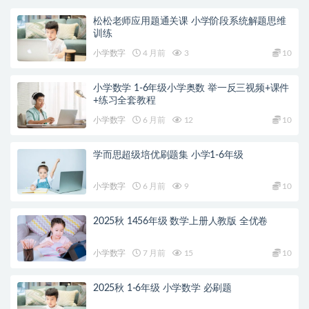
松松老师应用题通关课 小学阶段系统解题思维
训练
小学数字
4 月前
3
10
小学数学 1-6年级小学奥数 举一反三视频+课件
+练习全套教程
小学数字
6 月前
12
10
学而思超级培优刷题集 小学1-6年级
小学数字
6 月前
9
10
2025秋 1456年级 数学上册人教版 全优卷
小学数字
7 月前
15
10
2025秋 1-6年级 小学数学 必刷题