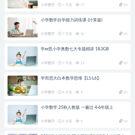
小学数字
7 月前
17
10
小学数学自学能力训练课 (计算篇)
小学数字
7 月前
10
10
学er思小学奥数七大专题精讲 18.3GB
小学数字
7 月前
13
10
学而思大白本数学思维【L1-L6】
小学数字
8 月前
4
10
小学数学 25秋人教版 一遍过 4-6年级上
小学数字
8 月前
9
10