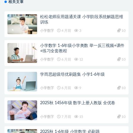
相关文章
松松老师应用题通关课 小学阶段系统解题思维
训练
小学数字
4 月前
3
10
小学数学 1-6年级小学奥数 举一反三视频+课件
+练习全套教程
小学数字
6 月前
12
10
学而思超级培优刷题集 小学1-6年级
小学数字
6 月前
9
10
2025秋 1456年级 数学上册人教版 全优卷
小学数字
7 月前
15
10
2025秋 1-6年级 小学数学 必刷题