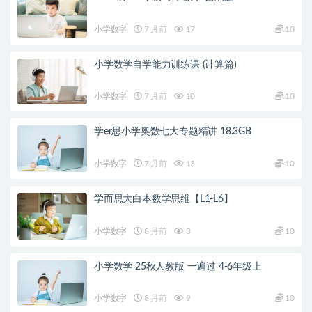
小学数字
7 月前
17
10
小学数学自学能力训练课 (计算篇)
小学数字
7 月前
10
10
学er思小学奥数七大专题精讲 18.3GB
小学数字
7 月前
13
10
学而思大白本数学思维【L1-L6】
小学数字
8 月前
3
10
小学数学 25秋人教版 一遍过 4-6年级上
小学数字
8 月前
9
10