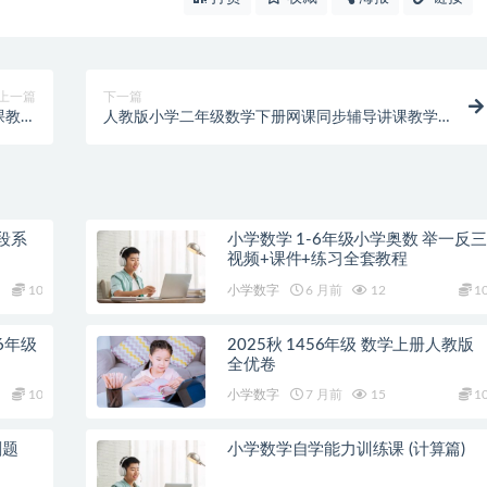
上一篇
下一篇
课教学
人教版小学二年级数学下册网课同步辅导讲课教学
视频
视频全集
段系
小学数学 1-6年级小学奥数 举一反三
视频+课件+练习全套教程
10
小学数字
6 月前
12
1
6年级
2025秋 1456年级 数学上册人教版
全优卷
10
小学数字
7 月前
15
1
刷题
小学数学自学能力训练课 (计算篇)