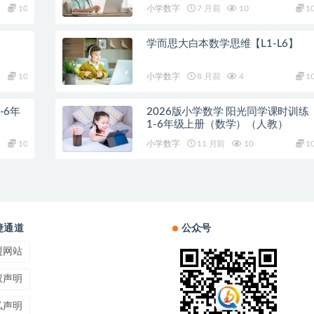
10
小学数字
7 月前
10
1
学而思大白本数学思维【L1-L6】
10
小学数字
8 月前
4
1
-6年
2026版小学数学 阳光同学课时训练
1-6年级上册（数学）（人教）
10
小学数字
11 月前
10
1
捷通道
公众号
盟网站
权声明
私声明