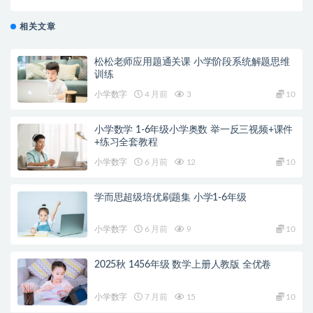
相关文章
松松老师应用题通关课 小学阶段系统解题思维
训练
小学数字
4 月前
3
10
小学数学 1-6年级小学奥数 举一反三视频+课件
+练习全套教程
小学数字
6 月前
12
10
学而思超级培优刷题集 小学1-6年级
小学数字
6 月前
9
10
2025秋 1456年级 数学上册人教版 全优卷
小学数字
7 月前
15
10