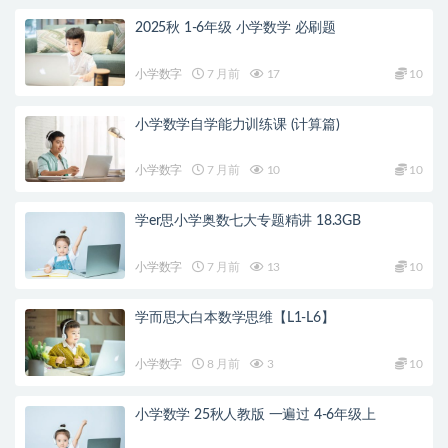
2025秋 1-6年级 小学数学 必刷题
小学数字
7 月前
17
10
小学数学自学能力训练课 (计算篇)
小学数字
7 月前
10
10
学er思小学奥数七大专题精讲 18.3GB
小学数字
7 月前
13
10
学而思大白本数学思维【L1-L6】
小学数字
8 月前
3
10
小学数学 25秋人教版 一遍过 4-6年级上