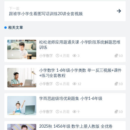
下一篇
跟谁学小学生看图写话训练20讲全套视频
相关文章
松松老师应用题通关课 小学阶段系统解题思维
训练
小学数字
4 月前
3
10
小学数学 1-6年级小学奥数 举一反三视频+课件
+练习全套教程
小学数字
6 月前
12
10
学而思超级培优刷题集 小学1-6年级
小学数字
6 月前
9
10
2025秋 1456年级 数学上册人教版 全优卷