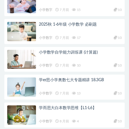
小学数字
7 月前
15
10
2025秋 1-6年级 小学数学 必刷题
小学数字
7 月前
17
10
小学数学自学能力训练课 (计算篇)
小学数字
7 月前
10
10
学er思小学奥数七大专题精讲 18.3GB
小学数字
7 月前
13
10
学而思大白本数学思维【L1-L6】
小学数字
8 月前
4
10