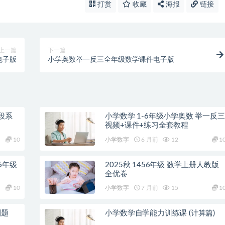
打赏
收藏
海报
链接
上一篇
下一篇
电子版
小学奥数举一反三全年级数学课件电子版
段系
小学数学 1-6年级小学奥数 举一反三
视频+课件+练习全套教程
10
小学数字
6 月前
12
1
6年级
2025秋 1456年级 数学上册人教版
全优卷
10
小学数字
7 月前
15
1
刷题
小学数学自学能力训练课 (计算篇)