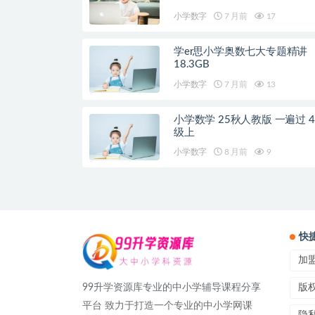
小学数字
7 月前
17
学er思小学奥数七大专题精讲
18.3GB
小学数字
7 月前
13
小学数学 25秋人教版 一遍过 4
级上
小学数字
8 月前
9
快
加
99升学资源库专业的中小学辅导课程分享
版
平台 致力于打造一个专业的中小学网课