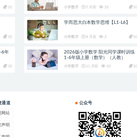
10
小学数字
7 月前
10
1
学而思大白本数学思维【L1-L6】
10
小学数字
8 月前
3
1
-6年
2026版小学数学 阳光同学课时训练
1-6年级上册（数学）（人教）
10
小学数字
11 月前
10
1
捷通道
公众号
盟网站
权声明