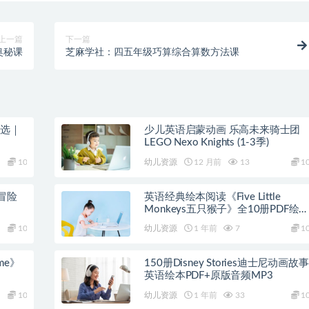
上一篇
下一篇
奥秘课
芝麻学社：四五年级巧算综合算数方法课
精选｜
少儿英语启蒙动画 乐高未来骑士团
LEGO Nexo Knights (1-3季)
10
幼儿资源
12 月前
13
1
冒险
英语经典绘本阅读《Five Little
Monkeys五只猴子》全10册PDF绘
+音频
10
幼儿资源
1 年前
7
1
ime》
150册Disney Stories迪士尼动画故事
英语绘本PDF+原版音频MP3
10
幼儿资源
1 年前
33
1