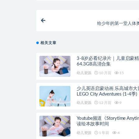
给少年的第一堂人体
相关文章
3-8岁必看纪录片｜儿童启蒙
64.3GB高清合集
幼儿资源
10 月前
15
少儿英语启蒙动画 乐高城市大
LEGO City Adventures (1-4季)
幼儿资源
12 月前
9
Youtube频道《Storytime Anyt
读绘本故事时间
幼儿资源
1 年前
4