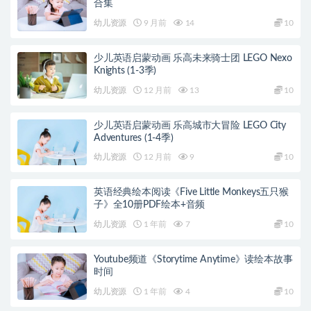
合集
幼儿资源
9 月前
14
10
少儿英语启蒙动画 乐高未来骑士团 LEGO Nexo
Knights (1-3季)
幼儿资源
12 月前
13
10
少儿英语启蒙动画 乐高城市大冒险 LEGO City
Adventures (1-4季)
幼儿资源
12 月前
9
10
英语经典绘本阅读《Five Little Monkeys五只猴
子》全10册PDF绘本+音频
幼儿资源
1 年前
7
10
Youtube频道《Storytime Anytime》读绘本故事
时间
幼儿资源
1 年前
4
10