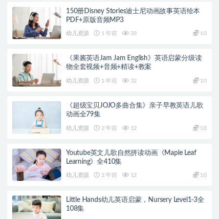
150册Disney Stories迪士尼动画故事英语绘本
PDF+原版音频MP3
幼儿资源
1 年前
33
10
《果酱英语Jam Jam English》英语启蒙分级读
物全套视频+音频+精读+教案
幼儿资源
1 年前
32
10
《超级宝贝JOJO多曲合集》亲子早教英语儿歌
动画全79集
幼儿资源
2 年前
12
10
Youtube英文儿歌自然拼读动画《Maple Leaf
Learning》全410集
幼儿资源
2 年前
12
10
Little Hands幼儿英语启蒙，Nursery Level1-3全
108集