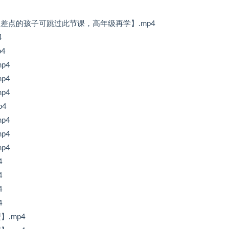
础差点的孩子可跳过此节课，高年级再学】.mp4
4
4
p4
p4
p4
p4
p4
p4
p4
4
4
4
4
】.mp4